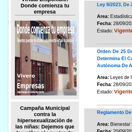
Ley 9/2023, De 
Donde comienza tu
empresa
Area:
Estadísti
Fecha
: 28/09/2
Vigent
Estado:
Orden De 25 De
Determina El C
Autónoma De An
Area:
Leyes de 
Fecha
: 28/09/2
Vigent
Estado:
Campaña Municipal
Reglamento De 
contra la
hipersexualización de
Area:
Bienestar
las niñas: Dejemos que
Fecha
: 20/09/2