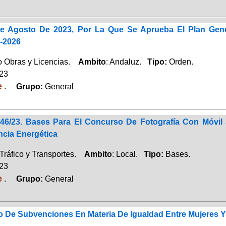
 Agosto De 2023, Por La Que Se Aprueba El Plan General
3-2026
 Obras y Licencias.
Ambito
: Andaluz.
Tipo:
Orden.
023
e
.
Grupo:
General
646/23. Bases Para El Concurso De Fotografía Con Móvi
ncia Energética
Tráfico y Transportes.
Ambito
: Local.
Tipo:
Bases.
023
e
.
Grupo:
General
co De Subvenciones En Materia De Igualdad Entre Mujeres