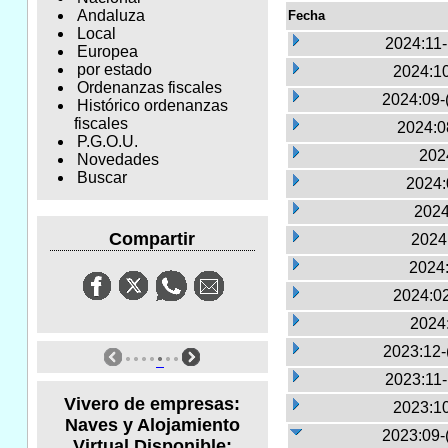
Andaluza
Fecha
Local
2024:11
Europea
por estado
2024:10
Ordenanzas fiscales
2024:09-
Histórico ordenanzas
fiscales
2024:0
P.G.O.U.
2024
Novedades
Buscar
2024:
2024
Compartir
2024:
2024:
2024:02
2024
2023:12-
2023:11
Vivero de empresas:
2023:10
Naves y Alojamiento
2023:09-
Virtual Disponible: