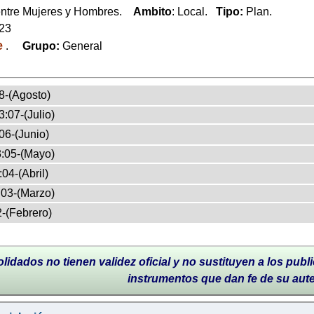
entre Mujeres y Hombres.
Ambito
: Local.
Tipo:
Plan.
023
e
.
Grupo:
General
8-(Agosto)
:07-(Julio)
06-(Junio)
:05-(Mayo)
04-(Abril)
03-(Marzo)
-(Febrero)
lidados no tienen validez oficial y no sustituyen a los publi
instrumentos que dan fe de su aut