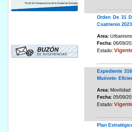
Orden De 31 De
Cuatrienio 202
Area:
Urbanismo
Fecha
: 06/09/2
Vigent
Estado:
Expediente 31
Muévete- Eficie
Area:
Movilidad 
Fecha
: 05/09/2
Vigent
Estado:
Plan Estratégi