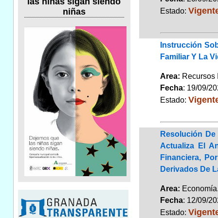
las niñas sigan siendo
Vigent
Estado:
niñas
Instrucción Sob
Familiar Y La V
Area:
Recursos
Fecha
: 19/09/2
Vigent
Estado:
Resolución De 
Actualiza El A
Financiera, Po
Derivados De 
Area:
Economí
Fecha
: 12/09/2
Vigent
Estado: