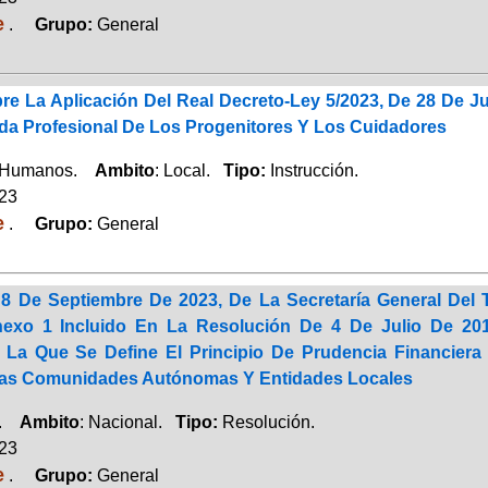
e
.
Grupo:
General
re La Aplicación Del Real Decreto-Ley 5/2023, De 28 De J
ida Profesional De Los Progenitores Y Los Cuidadores
 Humanos.
Ambito
: Local.
Tipo:
Instrucción.
023
e
.
Grupo:
General
8 De Septiembre De 2023, De La Secretaría General Del T
nexo 1 Incluido En La Resolución De 4 De Julio De 2017
r La Que Se Define El Principio De Prudencia Financier
Las Comunidades Autónomas Y Entidades Locales
a.
Ambito
: Nacional.
Tipo:
Resolución.
023
e
.
Grupo:
General