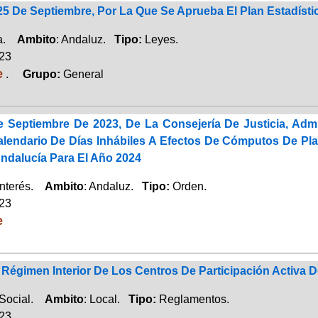
25 De Septiembre, Por La Que Se Aprueba El Plan Estadísti
ca.
Ambito
: Andaluz.
Tipo:
Leyes.
023
e
.
Grupo:
General
 Septiembre De 2023, De La Consejería De Justicia, Admi
alendario De Días Inhábiles A Efectos De Cómputos De Pl
dalucía Para El Año 2024
Interés.
Ambito
: Andaluz.
Tipo:
Orden.
023
e
Régimen Interior De Los Centros De Participación Activa
 Social.
Ambito
: Local.
Tipo:
Reglamentos.
023