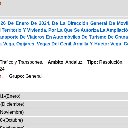
e
26 De Enero De 2024, De La Dirección General De Movi
l Territorio Y Vivienda, Por La Que Se Autoriza La Ampliaci
ransporte De Viajeros En Automóviles De Turismo De Grana
 Vega, Ogíjares, Vegas Del Genil, Armilla Y Huetor Vega, 
Tráfico y Transportes.
Ambito
: Andaluz.
Tipo:
Resolución.
024
e
.
Grupo:
General
01-(Enero)
-(Diciembre)
(Noviembre)
0-(Octubre)