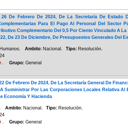
 26 De Febrero De 2024, De La Secretaría De Estado 
Complementarias Para El Pago Al Personal Del Sector Pú
ibutivo Complementario Del 0,5 Por Ciento Vinculado A La E
022, De 23 De Diciembre, De Presupuestos Generales Del E
 Humanos.
Ambito
: Nacional.
Tipo:
Resolución.
024
e
.
Grupo:
General
2 De Febrero De 2024, De La Secretaría General De Financ
 A Suministrar Por Las Corporaciones Locales Relativa A
De Economía Y Hacienda
a.
Ambito
: Nacional.
Tipo:
Resolución.
024
e
.
Grupo:
General