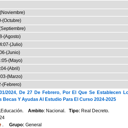
-(Noviembre)
-(Octubre)
(Septiembre)
8-(Agosto)
:07-(Julio)
06-(Junio)
:05-(Mayo)
04-(Abril)
03-(Marzo)
-(Febrero)
01/2024, De 27 De Febrero, Por El Que Se Establecen L
s Becas Y Ayudas Al Estudio Para El Curso 2024-2025
,Educación.
Ambito
: Nacional.
Tipo:
Real Decreto.
024
e
.
Grupo:
General