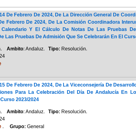
14 De Febrero De 2024, De La Dirección General De Coordi
e Febrero De 2024, De La Comisión Coordinadora Interuni
l Calendario Y El Cálculo De Notas De Las Pruebas De
De Las Pruebas De Admisión Que Se Celebrarán En El Curs
ón.
Ambito
: Andaluz.
Tipo:
Resolución.
024
e
15 De Febrero De 2024, De La Viceconsejería De Desarroll
cciones Para La Celebración Del Día De Andalucía En
 Curso 2023/2024
ón.
Ambito
: Andaluz.
Tipo:
Resolución.
024
e
.
Grupo:
General