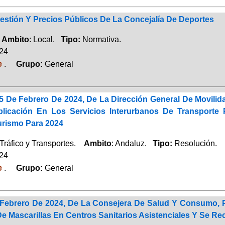
estión Y Precios Públicos De La Concejalía De Deportes
.
Ambito
: Local.
Tipo:
Normativa.
024
e
.
Grupo:
General
5 De Febrero De 2024, De La Dirección General De Movilid
icación En Los Servicios Interurbanos De Transporte P
urismo Para 2024
Tráfico y Transportes.
Ambito
: Andaluz.
Tipo:
Resolución.
024
e
.
Grupo:
General
Febrero De 2024, De La Consejera De Salud Y Consumo, Po
De Mascarillas En Centros Sanitarios Asistenciales Y Se 