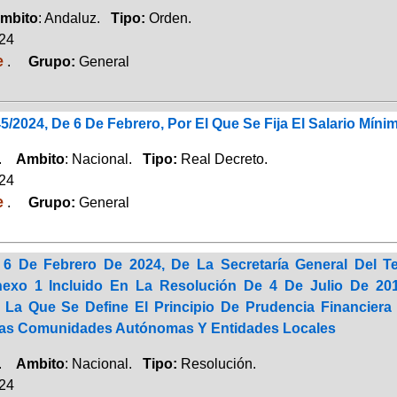
mbito
: Andaluz.
Tipo:
Orden.
024
e
.
Grupo:
General
5/2024, De 6 De Febrero, Por El Que Se Fija El Salario Míni
a.
Ambito
: Nacional.
Tipo:
Real Decreto.
024
e
.
Grupo:
General
6 De Febrero De 2024, De La Secretaría General Del Te
nexo 1 Incluido En La Resolución De 4 De Julio De 2017
r La Que Se Define El Principio De Prudencia Financier
Las Comunidades Autónomas Y Entidades Locales
a.
Ambito
: Nacional.
Tipo:
Resolución.
024