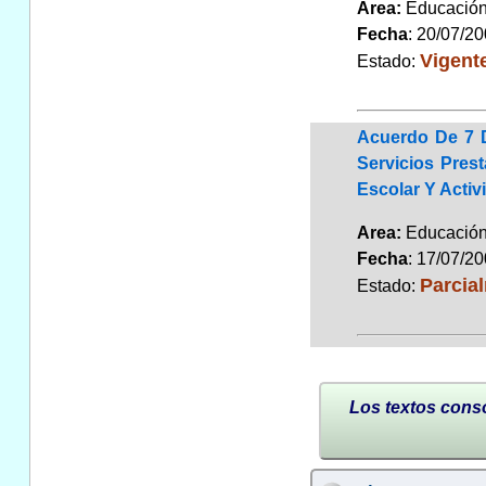
Area:
Educaci
Fecha
: 20/07/2
Vigent
Estado:
Acuerdo De 7 D
Servicios Pres
Escolar Y Acti
Area:
Educaci
Fecha
: 17/07/2
Parcia
Estado:
Los textos conso