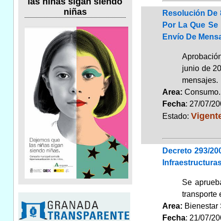
las niñas sigan siendo
niñas
Resolución De 
Por La Que Se 
Envío De Mens
Aprobación
junio de 2
mensajes.
Area:
Consum
Fecha
: 27/07/2
Vigent
Estado:
Decreto 293/20
Infraestructura
Se aprueba
transporte 
Area:
Bienestar
Fecha
: 21/07/2