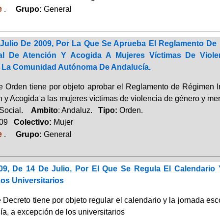
e
.
Grupo:
General
Julio De 2009, Por La Que Se Aprueba El Reglamento D
gral De Atención Y Acogida A Mujeres Víctimas De Vi
La Comunidad Autónoma De Andalucía.
e Orden tiene por objeto aprobar el Reglamento de Régimen In
n y Acogida a las mujeres víctimas de violencia de género y m
 Social.
Ambito
: Andaluz.
Tipo:
Orden.
009
Colectivo:
Mujer
e
.
Grupo:
General
09, De 14 De Julio, Por El Que Se Regula El Calendario
os Universitarios
e Decreto tiene por objeto regular el calendario y la jornada 
a, a excepción de los universitarios