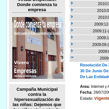
2010:
Donde comienza tu
empresa
2010:0
2010:
2009:12
2009:11-
2009:1
2009:09-
2009:
2009:
Resolución De 2
30 De Junio De
De Las Entidad
Area:
Internet y
Campaña Municipal
Fecha
: 28/07/2
contra la
Vigent
Estado:
hipersexualización de
las niñas: Dejemos que