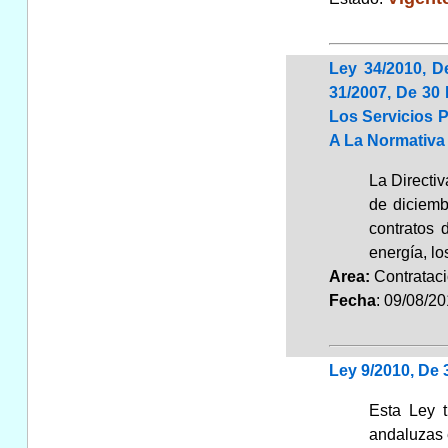
Ley 34/2010, D
31/2007, De 30
Los Servicios P
A La Normativa
La Directi
de diciemb
contratos 
energía, lo
Area:
Contrata
Fecha
: 09/08/2
Ley 9/2010, De 
Esta Ley t
andaluzas e