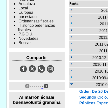
Andaluza
Fecha
Local
201
Europea
por estado
2011:
Ordenanzas fiscales
2011
Histórico ordenanzas
fiscales
2011:
P.G.O.U.
2011
Novedades
Buscar
2011:02
2011
Compartir
2010:12-
2010:11
2010:10
2010:09-
2010:0
Orden De 20 De
Al marrón échale
Segundo Ciclo,
buenavoluntá granaína
Públicos Espec