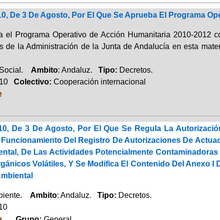
10, De 3 De Agosto, Por El Que Se Aprueba El Programa Op
 el Programa Operativo de Acción Humanitaria 2010-2012 com
s de la Administración de la Junta de Andalucía en esta mater
 Social.
Ambito
: Andaluz.
Tipo:
Decretos.
010
Colectivo:
Cooperación internacional
e
10, De 3 De Agosto, Por El Que Se Regula La Autorizació
 Funcionamiento Del Registro De Autorizaciones De Actua
ental, De Las Actividades Potencialmente Contaminadoras
nicos Volátiles, Y Se Modifica El Contenido Del Anexo I D
Ambiental
biente.
Ambito
: Andaluz.
Tipo:
Decretos.
010
e
.
Grupo:
General