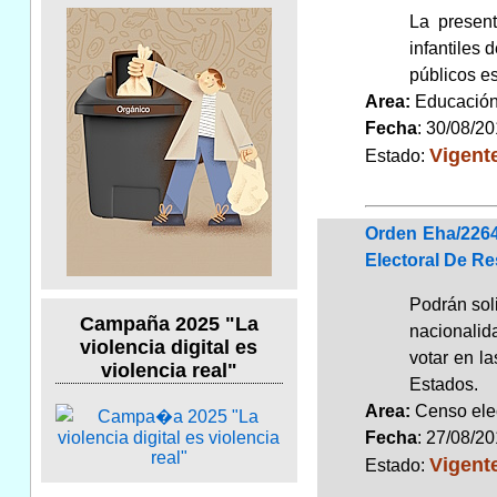
La present
infantiles 
públicos es
Area:
Educaci
Fecha
: 30/08/2
Vigent
Estado:
Orden Eha/2264
Electoral De R
Podrán soli
Campaña 2025 "La
nacionalid
violencia digital es
votar en l
violencia real"
Estados.
Area:
Censo ele
Fecha
: 27/08/2
Vigent
Estado: