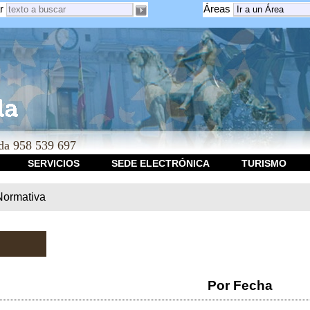
r
Áreas
a 958 539 697
SERVICIOS
SEDE ELECTRÓNICA
TURISMO
Normativa
Por Fecha