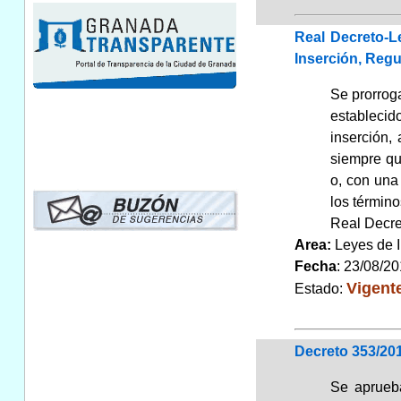
Real Decreto-L
Inserción, Reg
Se prorroga
establecid
inserción,
siempre qu
o, con una
los término
Real Decret
Area:
Leyes de 
Fecha
: 23/08/2
Vigent
Estado:
Decreto 353/20
Se aprueba