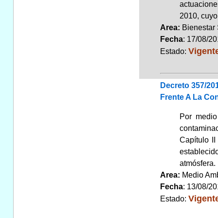
actuacione
2010, cuyo
Area:
Bienestar
Fecha
: 17/08/2
Vigent
Estado:
Decreto 357/20
Frente A La Con
Por medio 
contaminac
Capítulo I
establecid
atmósfera.
Area:
Medio Am
Fecha
: 13/08/2
Vigent
Estado: