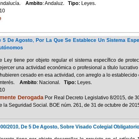
Andalucía.
Ambito
: Andaluz.
Tipo:
Leyes.
010
e
e 5 De Agosto, Por La Que Se Establece Un Sistema Espe
Autónomos
e Ley tiene por objeto regular el sistema específico de prot
jercer una actividad económica o profesional a título lucrativo
hubieren cesado en esa actividad, con arreglo a lo establecido 
Interés.
Ambito
: Nacional.
Tipo:
Leyes.
010
lmente Derogada
Por Real Decreto Legislativo 8/2015, de 30
e la Seguridad Social. BOE núm. 261, de 31 de octubre de 201
00/2010, De 5 De Agosto, Sobre Visado Colegial Obligatori