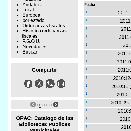
Andaluza
Fecha
Local
2011:
Europea
por estado
2011:
Ordenanzas fiscales
2011
Histórico ordenanzas
fiscales
2011:
P.G.O.U.
201
Novedades
Buscar
2011:
2011:0
Compartir
2011:
2010:12
2010:11-
2010:1
2010:09-
2010:
OPAC: Catálogo de las
2010:
Bibliotecas Públicas
2010
Municipales