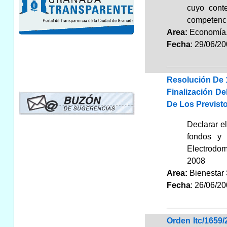
cuyo conte
competenci
Area:
Economí
Fecha
: 29/06/2
Resolución De 
Finalización D
De Los Previst
Declarar e
fondos y 
Electrodom
2008
Area:
Bienestar
Fecha
: 26/06/2
Orden Itc/1659