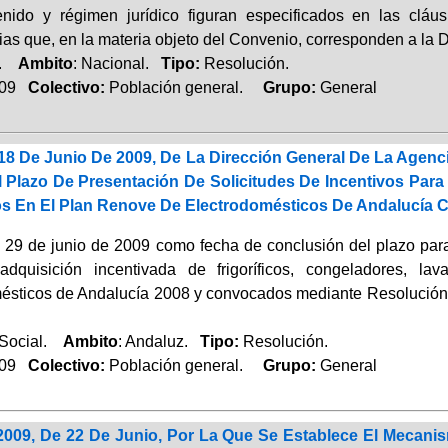
nido y régimen jurídico figuran especificados en las cláusu
as que, en la materia objeto del Convenio, corresponden a la D
a.
Ambito
: Nacional.
Tipo:
Resolución.
009
Colectivo:
Población general.
Grupo:
General
18 De Junio De 2009, De La Dirección General De La Agenc
el Plazo De Presentación De Solicitudes De Incentivos Pa
os En El Plan Renove De Electrodomésticos De Andalucía C
l 29 de junio de 2009 como fecha de conclusión del plazo para 
adquisición incentivada de frigoríficos, congeladores, l
ésticos de Andalucía 2008 y convocados mediante Resolución 
 Social.
Ambito
: Andaluz.
Tipo:
Resolución.
009
Colectivo:
Población general.
Grupo:
General
/2009, De 22 De Junio, Por La Que Se Establece El Mecani