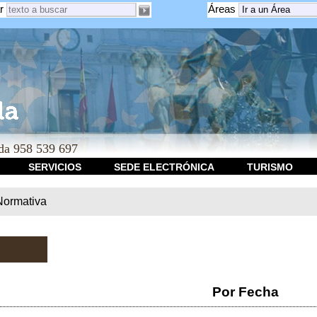
r
Áreas
a 958 539 697
SERVICIOS
SEDE ELECTRÓNICA
TURISMO
Normativa
Por Fecha