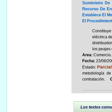
Suministro De 
Recurso De Ene
Establece El Me
El Procedimient
Constituye
eléctrica d
distribuido
los peajes
Area:
Comerci
Fecha
: 23/06/2
Parcia
Estado:
metodología de 
contratación.
G
Los textos conso