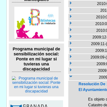
2010:
201
2010:
2010:0
2010:
2009:12
2009:11-
Programa municipal de
2009:1
sensibilización social:
2009:09-
Ponte en mi lugar si
tuvieras una
2009:
discapacidad
2009:
2009
Resolución De 
El Ayuntamient
Es objeto 
Catastro d