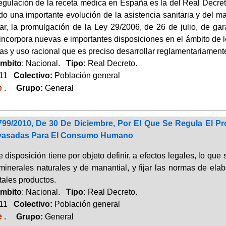
regulación de la receta médica en España es la del Real Decre
do una importante evolución de la asistencia sanitaria y del m
lar, la promulgación de la Ley 29/2006, de 26 de julio, de ga
 incorpora nuevas e importantes disposiciones en el ámbito de 
as y uso racional que es preciso desarrollar reglamentariament
mbito
: Nacional.
Tipo:
Real Decreto.
011
Colectivo:
Población general
e
.
Grupo:
General
799/2010, De 30 De Diciembre, Por El Que Se Regula El P
vasadas Para El Consumo Humano
 disposición tiene por objeto definir, a efectos legales, lo q
minerales naturales y de manantial, y fijar las normas de elab
 tales productos.
mbito
: Nacional.
Tipo:
Real Decreto.
011
Colectivo:
Población general
e
.
Grupo:
General