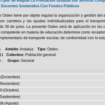
El Que Se Regula La Prestación Gratuita Del Servicio Com
 Docentes Sostenidos Con Fondos Públicos
 Orden tiene por objeto regular la organización y gestión del 
por carretera y las ayudas individualizadas para el transpor
de 30 de junio. La presente Orden será de aplicación en los 
 competente en materia de educación determine como receptore
omplementario de transporte escolar, de conformidad con lo est
ón.
Ambito
: Andaluz.
Tipo:
Orden.
011
Colectivo:
Población general
e
.
Grupo:
General
-(Diciembre)
(Noviembre)
0-(Octubre)
(Septiembre)
08-(Agosto)