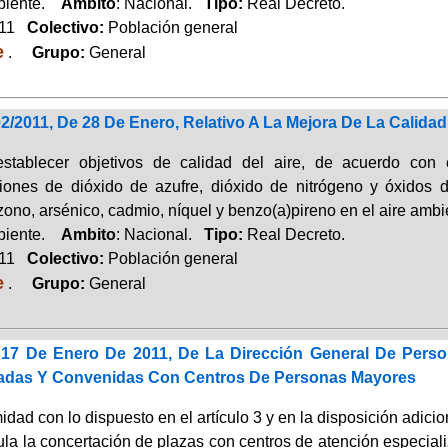
biente.
Ambito
: Nacional.
Tipo:
Real Decreto.
011
Colectivo:
Población general
e
.
Grupo:
General
2/2011, De 28 De Enero, Relativo A La Mejora De La Calidad
 establecer objetivos de calidad del aire, de acuerdo con
iones de dióxido de azufre, dióxido de nitrógeno y óxidos 
ono, arsénico, cadmio, níquel y benzo(a)pireno en el aire ambi
biente.
Ambito
: Nacional.
Tipo:
Real Decreto.
011
Colectivo:
Población general
e
.
Grupo:
General
17 De Enero De 2011, De La Dirección General De Perso
adas Y Convenidas Con Centros De Personas Mayores
dad con lo dispuesto en el artículo 3 y en la disposición adic
ula la concertación de plazas con centros de atención especia