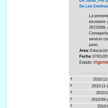
De Junio, Por 
De Los Centros
La presente
escolares 
287/2009, 
Consejería
servicio c
junio.
Area:
Educaci
Fecha
: 07/01/2
Vigent
Estado:
2010:12
2010:11-
2010:1
2010:09-
2010: