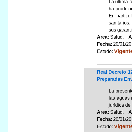
La última 
ha produci
En particu
sanitarios,
sus garantí
Area:
Salud.
A
Fecha
: 20/01/2
Vigent
Estado:
Real Decreto 1
Preparadas En
La presente
las aguas 
jurídica de
Area:
Salud.
A
Fecha
: 20/01/2
Vigent
Estado: