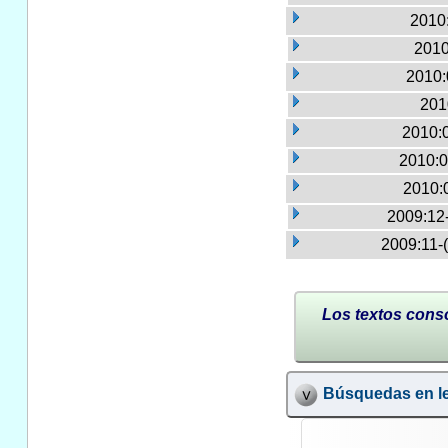
2010:
2010
2010:
201
2010:
2010:0
2010:
2009:12
2009:11-
Los textos conso
Búsquedas en le