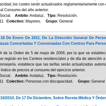
acidad, los costes serán actualizados reglamentariamente con e
 al Consumo del año anterior.
 Social.
Ambito
: Andaluz.
Tipo:
Resolución.
011
Colectivo:
Mayores.
Grupo:
General
18 De Enero De 2011, De La Dirección General De Perso
lazas Concertadas Y Conveniadas Con Centros Para Pers
o 4 de la Orden de 5 de mayo de 2009, por la que se establece
ue regirán en los Centros residenciales y de día de atención
onsejería, establece que las tarifas serán actualizadas autom
 índice de precios al consumo del ejercicio anterior.
 Social.
Ambito
: Andaluz.
Tipo:
Resolución.
011
Colectivo:
Personas con discapacidad.
Grupo:
General
718/2010, De 17 De Diciembre, Sobre Receta Médica Y Órd