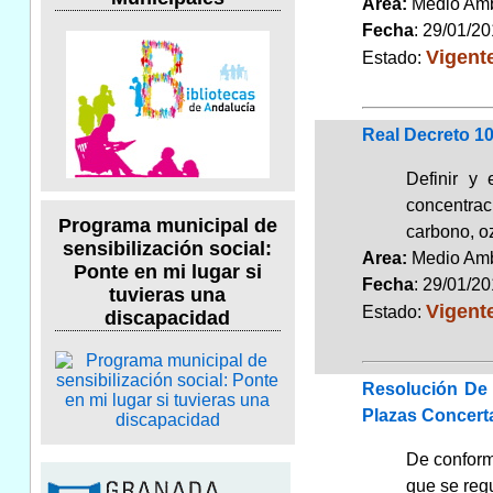
Area:
Medio Am
Fecha
: 29/01/2
Vigent
Estado:
Real Decreto 10
Definir y
concentrac
Programa municipal de
carbono, oz
sensibilización social:
Area:
Medio Am
Ponte en mi lugar si
Fecha
: 29/01/2
tuvieras una
Vigent
Estado:
discapacidad
Resolución De 
Plazas Concert
De conformi
que se reg