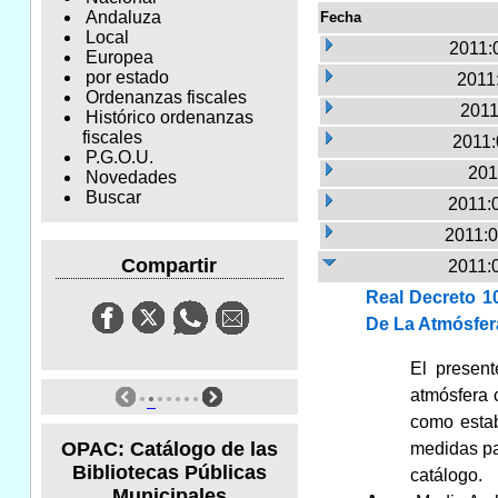
Andaluza
Fecha
Local
2011:
Europea
por estado
2011:
Ordenanzas fiscales
2011
Histórico ordenanzas
fiscales
2011:
P.G.O.U.
201
Novedades
Buscar
2011:
2011:0
Compartir
2011:
Real Decreto 1
De La Atmósfer
El present
atmósfera 
como estab
OPAC: Catálogo de las
medidas pa
Bibliotecas Públicas
catálogo.
Municipales