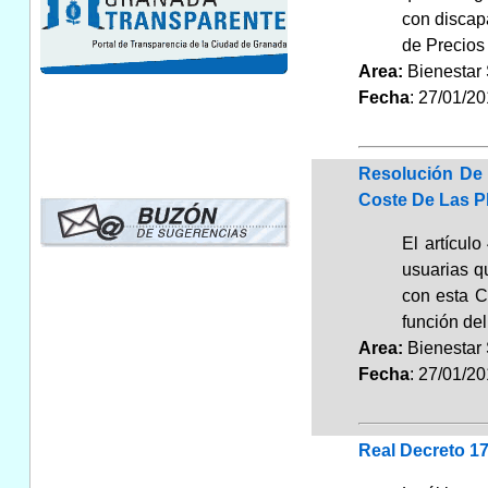
con discap
de Precios
Area:
Bienestar
Fecha
: 27/01/2
Resolución De 
Coste De Las P
El artícul
usuarias q
con esta C
función del
Area:
Bienestar
Fecha
: 27/01/2
Real Decreto 1