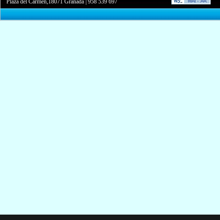
Plaza del Carmen,18071 Granada
|
958 539 697