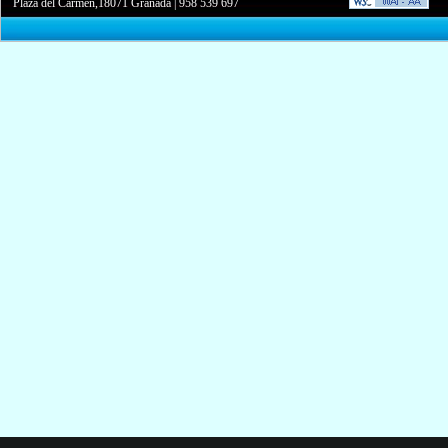
Plaza del Carmen,18071 Granada
|
958 539 697