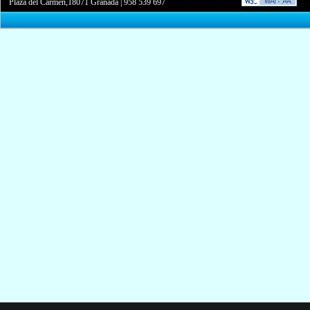
Plaza del Carmen,18071 Granada
|
958 539 697