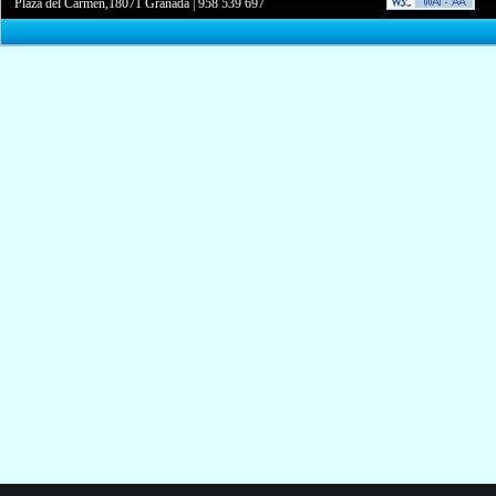
Plaza del Carmen,18071 Granada
|
958 539 697