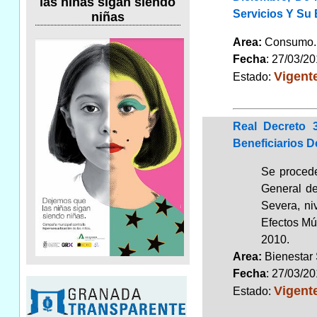
las niñas sigan siendo
Servicios Y Su 
niñas
Area:
Consum
Fecha
: 27/03/2
Vigent
Estado:
Real Decreto 
Beneficiarios D
Se procede
General de
Severa, ni
Efectos Mú
2010.
Area:
Bienestar
Fecha
: 27/03/2
Vigent
Estado: