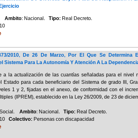
Ejercicio
o.
Ambito
: Nacional.
Tipo:
Real Decreto.
010
e
373/2010, De 26 De Marzo, Por El Que Se Determina E
el Sistema Para La Autonomía Y Atención A La Dependencia 
 a la actualización de las cuantías señaladas para el nivel 
l Estado para cada beneficiario del Sistema de grado III, Gr
veles 1 y 2, fijadas en el anexo, de conformidad con el incr
ltiples (IPREM), establecido en la Ley 26/2009, de 23 de dici
 Social.
Ambito
: Nacional.
Tipo:
Real Decreto.
010
Colectivo:
Personas con discapacidad
e