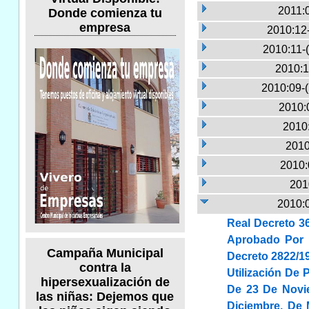
2011:
Donde comienza tu
empresa
2010:12
2010:11-
2010:1
2010:09-
2010:
2010:
2010
2010:
201
2010:
Real Decreto 3
Aprobado Por E
Campaña Municipal
Decreto 2822/19
contra la
Utilización De
hipersexualización de
De 23 De Novie
las niñas: Dejemos que
Diciembre, De 