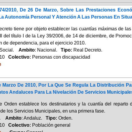
74/2010, De 26 De Marzo, Sobre Las Prestaciones Econ
a Autonomía Personal Y Atención A Las Personas En Situa
decreto tiene por objeto establecer las cuantías máximas de la
 II del título I de la Ley 39/2006, de 14 de diciembre, de Pro
n de dependencia, para el ejercicio 2010.
 Social.
Ambito
: Nacional.
Tipo:
Real Decreto.
010
Colectivo:
Personas con discapacidad
e
 Marzo De 2010, Por La Que Se Regula La Distribución Par
os Andaluces Para La Nivelación De Servicios Municipales
e Orden establece los destinatarios y la cuantía del reparto 
de los Servicios Municipales, en una primera fase.
a.
Ambito
: Andaluz.
Tipo:
Orden.
010
Colectivo:
Población general