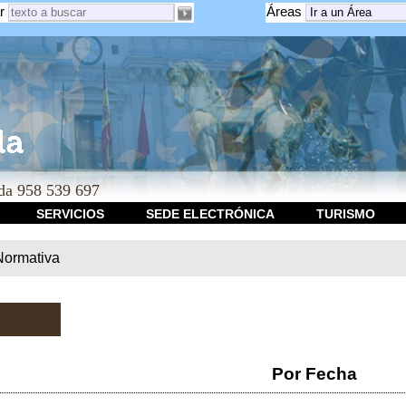
r
Áreas
a 958 539 697
SERVICIOS
SEDE ELECTRÓNICA
TURISMO
Normativa
Por Fecha