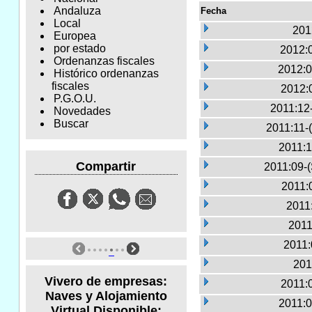
Andaluza
Fecha
Local
201
Europea
por estado
2012:
Ordenanzas fiscales
2012:0
Histórico ordenanzas
fiscales
2012:
P.G.O.U.
2011:12
Novedades
Buscar
2011:11-
2011:1
Compartir
2011:09-
2011:
2011:
2011
2011:
201
Vivero de empresas:
2011:
Naves y Alojamiento
2011:0
Virtual Disponible: