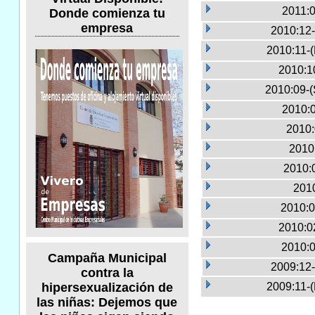
2011:0
Donde comienza tu
empresa
2010:12-
2010:11-
2010:1
2010:09-(
2010:0
2010:
2010
2010:
2010
2010:0
2010:0
2010:0
Campaña Municipal
2009:12-
contra la
2009:11-
hipersexualización de
las niñas: Dejemos que