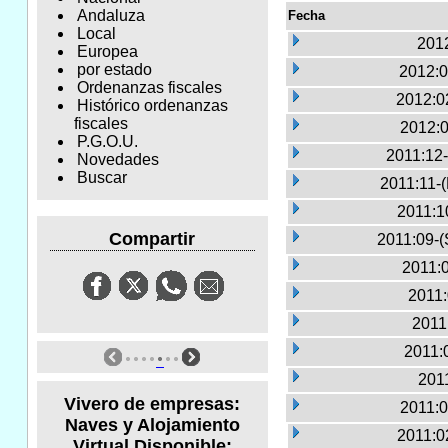
Andaluza
Fecha
Local
2012
Europea
por estado
2012:0
Ordenanzas fiscales
2012:0
Histórico ordenanzas
fiscales
2012:0
P.G.O.U.
2011:12-
Novedades
Buscar
2011:11-
2011:1
Compartir
2011:09-(
2011:0
2011:
2011
2011:
2011
Vivero de empresas:
2011:0
Naves y Alojamiento
2011:0
Virtual Disponible: