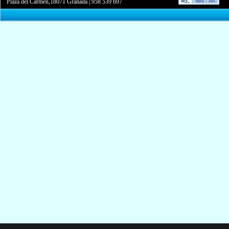
Plaza del Carmen,18071 Granada
|
958 539 697