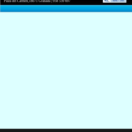
Plaza del Carmen,18071 Granada
|
958 539 697