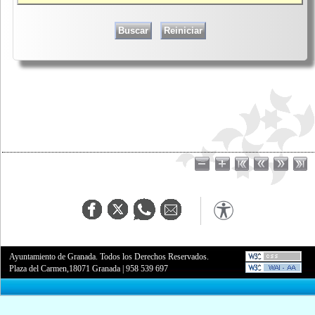
Ayuntamiento de Granada. Todos los Derechos Reservados.
Plaza del Carmen,18071 Granada
|
958 539 697