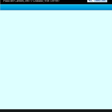
Plaza del Carmen,18071 Granada
|
958 539 697