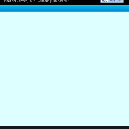
Plaza del Carmen,18071 Granada
|
958 539 697