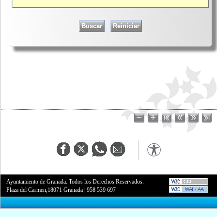
Ayuntamiento de Granada. Todos los Derechos Reservados.
Plaza del Carmen,18071 Granada
|
958 539 697