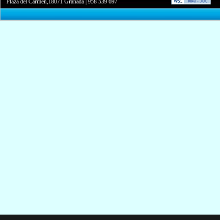
Plaza del Carmen,18071 Granada
|
958 539 697