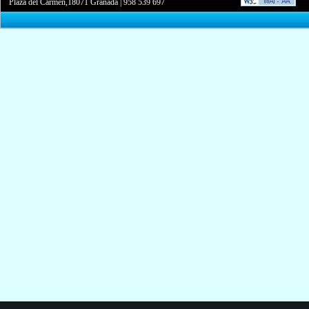
Plaza del Carmen,18071 Granada
|
958 539 697