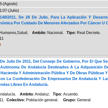
8-(Agosto)
1:07-(Julio)
148/2011, De 29 De Julio, Para La Aplicación Y Desarro
nómica Por Cuidado De Menores Afectados Por Cáncer U 
 Humanos,Salud.
Ambito
: Nacional.
Tipo:
Real Decreto.
011
e
De Julio De 2011, Del Consejo De Gobierno, Por El Que S
Autónoma De Andalucía Destinados A La Adquisición De 
 Hacienda Y Administración Pública Y De Obras Públicas 
on La Confederación De Empresarios De Andalucía Y Las 
endas Libres En Andalucía.
Andalucía.
Ambito
: Andaluz.
Tipo:
Acuerdo.
011
Colectivo:
Población general.
Grupo:
General