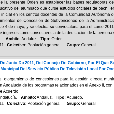
de la presente Orden es establecer las bases reguladoras de 
ucativo del alumnado que curse estudios oficiales de bachille
l inicial en los centros docentes de la Comunidad Autónoma 
imientos de Concesión de Subvenciones de la Administració
de 4 de mayo, y se efectúa su convocatoria para el curso 201
e ingresos como consecuencia de la dedicación de la persona so
ón.
Ambito
: Andaluz.
Tipo:
Orden.
011
Colectivo:
Población general.
Grupo:
General
De Junio De 2011, Del Consejo De Gobierno, Por El Que 
 Municipal Del Servicio Público De Televisión Local Por On
l otorgamiento de concesiones para la gestión directa munici
en Andalucía de los programas relacionados en el Anexo II, con
te Acuerdo
Andalucía.
Ambito
: Andaluz.
Tipo:
Acuerdo.
011
Colectivo:
Población general.
Grupo:
General