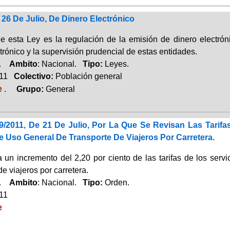
 26 De Julio, De Dinero Electrónico
de esta Ley es la regulación de la emisión de dinero electrón
trónico y la supervisión prudencial de estas entidades.
a.
Ambito
: Nacional.
Tipo:
Leyes.
011
Colectivo:
Población general
e
.
Grupo:
General
/2011, De 21 De Julio, Por La Que Se Revisan Las Tarifa
 Uso General De Transporte De Viajeros Por Carretera.
a un incremento del 2,20 por ciento de las tarifas de los ser
de viajeros por carretera.
a.
Ambito
: Nacional.
Tipo:
Orden.
011
e