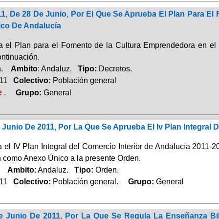
11, De 28 De Junio, Por El Que Se Aprueba El Plan Para E
ico De Andalucía
 el Plan para el Fomento de la Cultura Emprendedora en el 
ontinuación.
ón.
Ambito
: Andaluz.
Tipo:
Decretos.
011
Colectivo:
Población general
e
.
Grupo:
General
Junio De 2011, Por La Que Se Aprueba El Iv Plan Integral D
 el IV Plan Integral del Comercio Interior de Andalucía 2011-
n como Anexo Único a la presente Orden.
o.
Ambito
: Andaluz.
Tipo:
Orden.
011
Colectivo:
Población general.
Grupo:
General
e Junio De 2011, Por La Que Se Regula La Enseñanza B