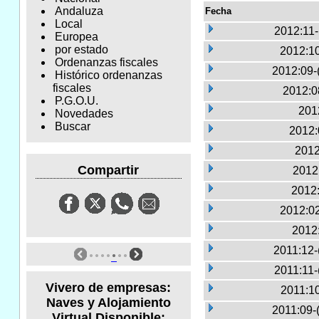
Andaluza
Fecha
Local
2012:11
Europea
por estado
2012:10
Ordenanzas fiscales
2012:09-
Histórico ordenanzas
fiscales
2012:0
P.G.O.U.
2012
Novedades
Buscar
2012:
2012
Compartir
2012:
2012:
2012:02
2012
2011:12-
2011:11-
Vivero de empresas:
2011:10
Naves y Alojamiento
2011:09-
Virtual Disponible: