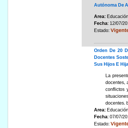
Autónoma De A
Area:
Educaci
Fecha
: 12/07/2
Vigent
Estado:
Orden De 20 D
Docentes Soste
Sus Hijos E Hija
La present
docentes, 
conflictos
situacione
docentes. b
Area:
Educaci
Fecha
: 07/07/2
Vigent
Estado: