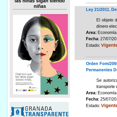
las niñas sigan siendo
niñas
Ley 21/2011, De
El objeto 
dinero elec
Area:
Economí
Fecha
: 27/07/2
Vigent
Estado:
Orden Fom/2069
Permanentes De
Se autoriz
transporte 
Area:
Economí
Fecha
: 25/07/2
Vigent
Estado: