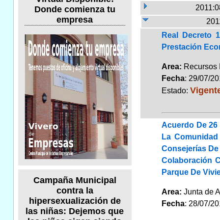
2011:0
Donde comienza tu
empresa
201
Real Decreto 1
Prestación Eco
Area:
Recursos
Fecha
: 29/07/2
Vigent
Estado:
Acuerdo De 26 
La Comunidad 
Consejerías De
Colaboración C
Parque De Vivi
Campaña Municipal
contra la
Area:
Junta de 
hipersexualización de
Fecha
: 28/07/2
las niñas: Dejemos que