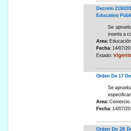
Decreto 219/20
Educativo Públ
Se aprueba
inserta a c
Area:
Educaci
Fecha
: 14/07/2
Vigent
Estado:
Orden De 17 De 
Se aprueba
especifica
Area:
Comerci
Fecha
: 14/07/2
Orden De 28 D