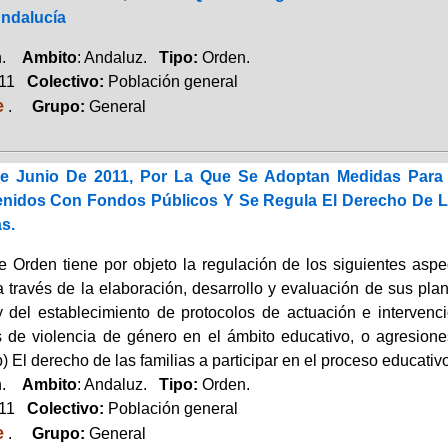
ndalucía
ón.
Ambito
: Andaluz.
Tipo:
Orden.
011
Colectivo:
Población general
e
.
Grupo:
General
e Junio De 2011, Por La Que Se Adoptan Medidas Para
nidos Con Fondos Públicos Y Se Regula El Derecho De Las
s.
e Orden tiene por objeto la regulación de los siguientes aspe
a través de la elaboración, desarrollo y evaluación de sus pla
 y del establecimiento de protocolos de actuación e intervenci
s de violencia de género en el ámbito educativo, o agresiones
) El derecho de las familias a participar en el proceso educativo
ón.
Ambito
: Andaluz.
Tipo:
Orden.
011
Colectivo:
Población general
e
.
Grupo:
General