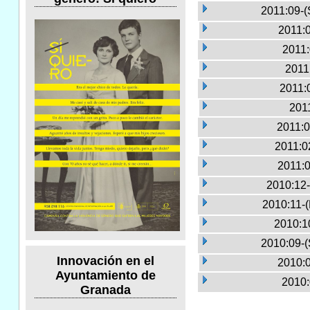
2011:09-(
2011:0
2011:
2011
2011:
2011
2011:0
2011:0
2011:0
2010:12-
2010:11-
2010:1
2010:09-(
Innovación en el
2010:0
Ayuntamiento de
2010:
Granada