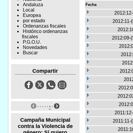
Andaluza
Fecha
Local
2012:12-
Europea
por estado
2012:11-
Ordenanzas fiscales
2012:1
Histórico ordenanzas
fiscales
2012:09-(
P.G.O.U.
2012:0
Novedades
Buscar
2012:
2012
Compartir
2012:
2012
2012:0
2012:0
2012:0
2011:12-
Campaña Municipal
2011:11-
contra la Violencia de
2011:1
género: Sí quiero