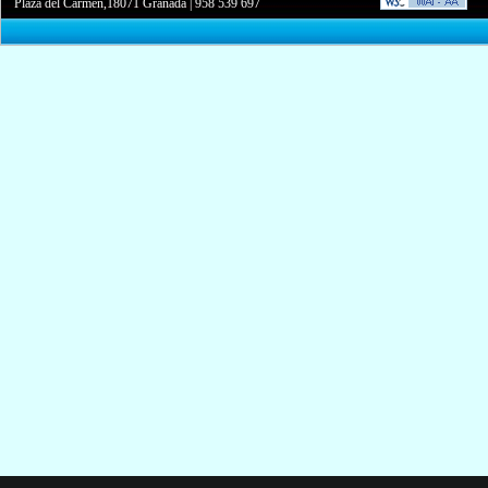
Plaza del Carmen,18071 Granada
|
958 539 697