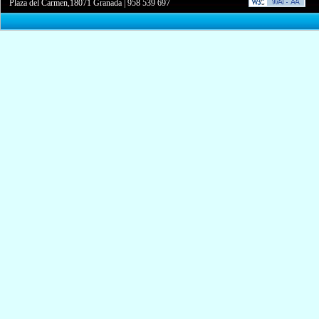
Plaza del Carmen,18071 Granada
|
958 539 697