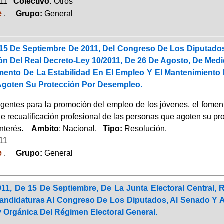
011
Colectivo:
Otros
e
.
Grupo:
General
15 De Septiembre De 2011, Del Congreso De Los Diputados
ón Del Real Decreto-Ley 10/2011, De 26 De Agosto, De Me
mento De La Estabilidad En El Empleo Y El Mantenimiento 
goten Su Protección Por Desempleo.
gentes para la promoción del empleo de los jóvenes, el foment
e recualificación profesional de las personas que agoten su pr
Interés.
Ambito
: Nacional.
Tipo:
Resolución.
011
e
.
Grupo:
General
011, De 15 De Septiembre, De La Junta Electoral Central, 
ndidaturas Al Congreso De Los Diputados, Al Senado Y Al
 Orgánica Del Régimen Electoral General.