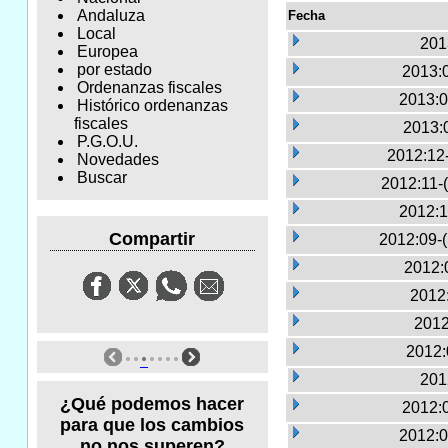
Andaluza
Fecha
Local
201
Europea
por estado
2013:
Ordenanzas fiscales
2013:0
Histórico ordenanzas
fiscales
2013:
P.G.O.U.
2012:12
Novedades
Buscar
2012:11-
2012:1
Compartir
2012:09-
2012:
2012:
2012
2012:
201
¿Qué podemos hacer
2012:
para que los cambios
2012:0
no nos superen?