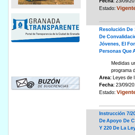
Fecha
: 23/09/2
Vigent
Estado:
Resolución De 
De Convalidaci
Jóvenes, El Fo
Personas Que A
Medidas ur
programa d
Area:
Leyes de 
Fecha
: 23/09/2
Vigent
Estado:
Instrucción 7/2
De Apoyo De Ca
Y 220 De La Ley