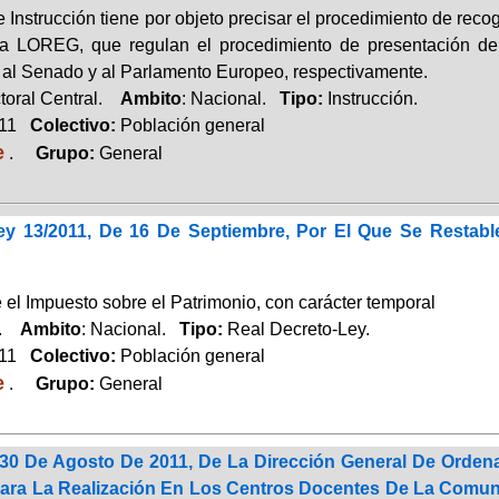
 Instrucción tiene por objeto precisar el procedimiento de recog
a LOREG, que regulan el procedimiento de presentación de 
 al Senado y al Parlamento Europeo, respectivamente.
toral Central.
Ambito
: Nacional.
Tipo:
Instrucción.
011
Colectivo:
Población general
e
.
Grupo:
General
ey 13/2011, De 16 De Septiembre, Por El Que Se Restabl
 el Impuesto sobre el Patrimonio, con carácter temporal
a.
Ambito
: Nacional.
Tipo:
Real Decreto-Ley.
011
Colectivo:
Población general
e
.
Grupo:
General
30 De Agosto De 2011, De La Dirección General De Ordena
Para La Realización En Los Centros Docentes De La Comu