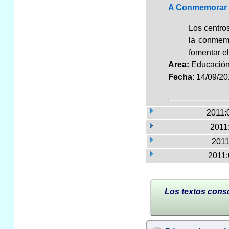
A Conmemorar L
Los centro
la conmemo
fomentar el
Area:
Educaci
Fecha
: 14/09/2
2011:
2011:
2011
2011:
Los textos conso