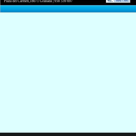
Plaza del Carmen,18071 Granada
|
958 539 697