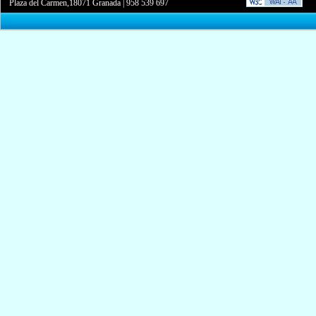
Plaza del Carmen,18071 Granada
|
958 539 697