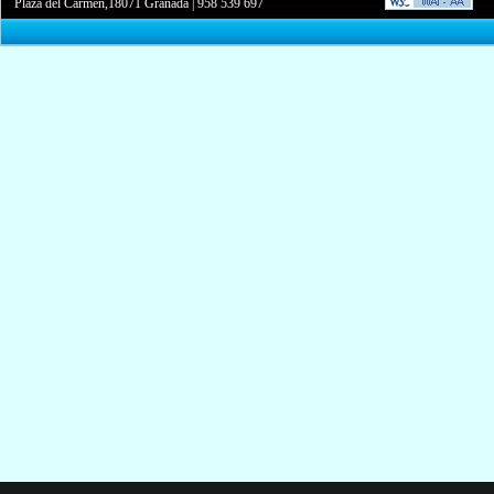
Plaza del Carmen,18071 Granada
|
958 539 697