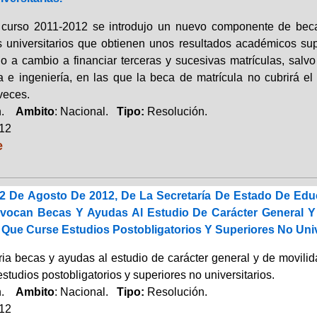
 curso 2011-2012 se introdujo un nuevo componente de beca
s universitarios que obtienen unos resultados académicos sup
o a cambio a financiar terceras y sucesivas matrículas, salvo
ra e ingeniería, en las que la beca de matrícula no cubrirá el
veces.
ón.
Ambito
: Nacional.
Tipo:
Resolución.
012
e
2 De Agosto De 2012, De La Secretaría De Estado De Educ
ocan Becas Y Ayudas Al Estudio De Carácter General Y 
Que Curse Estudios Postobligatorios Y Superiores No Unive
ia becas y ayudas al estudio de carácter general y de movil
studios postobligatorios y superiores no universitarios.
ón.
Ambito
: Nacional.
Tipo:
Resolución.
012