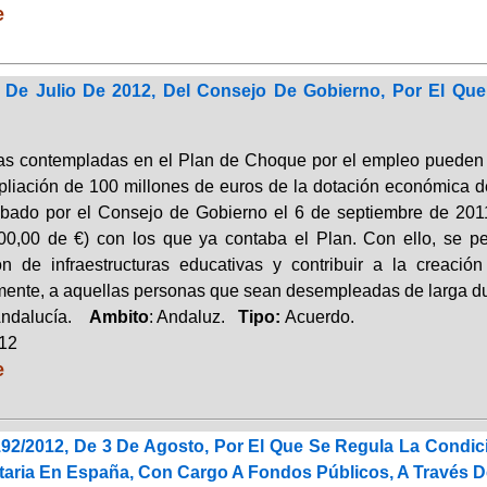
e
 De Julio De 2012, Del Consejo De Gobierno, Por El Qu
s contempladas en el Plan de Choque por el empleo pueden ag
liación de 100 millones de euros de la dotación económica d
bado por el Consejo de Gobierno el 6 de septiembre de 2011
00,00 de €) con los que ya contaba el Plan. Con ello, se pers
ón de infraestructuras educativas y contribuir a la creaci
mente, a aquellas personas que sean desempleadas de larga dur
Andalucía.
Ambito
: Andaluz.
Tipo:
Acuerdo.
012
e
192/2012, De 3 De Agosto, Por El Que Se Regula La Condic
itaria En España, Con Cargo A Fondos Públicos, A Través D