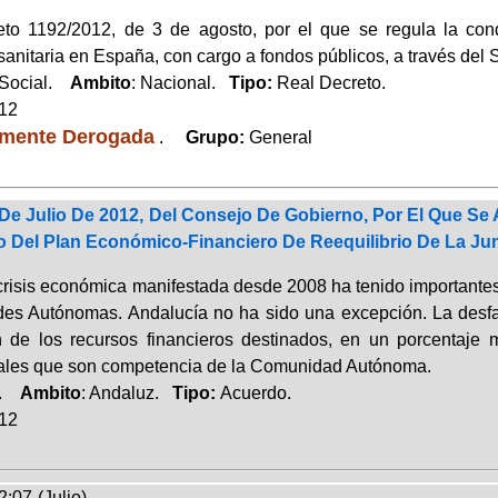
to 1192/2012, de 3 de agosto, por el que se regula la cond
sanitaria en España, con cargo a fondos públicos, a través del
 Social.
Ambito
: Nacional.
Tipo:
Real Decreto.
012
lmente Derogada
.
Grupo:
General
De Julio De 2012, Del Consejo De Gobierno, Por El Que S
o Del Plan Económico-Financiero De Reequilibrio De La Ju
crisis económica manifestada desde 2008 ha tenido importantes 
s Autónomas. Andalucía no ha sido una excepción. La desfa
n de los recursos financieros destinados, en un porcentaje 
ales que son competencia de la Comunidad Autónoma.
a.
Ambito
: Andaluz.
Tipo:
Acuerdo.
012
:07-(Julio)