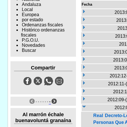
Andaluza
Fecha
Local
2013:
Europea
por estado
2013:
Ordenanzas fiscales
2013
Histórico ordenanzas
fiscales
2013:
P.G.O.U.
201
Novedades
Buscar
2013:
2013:0
Compartir
2013:
2012:12
2012:11-
2012:1
2012:09-
2012:
Al marrón échale
Real Decreto-L
buenavoluntá granaína
Personas Que A