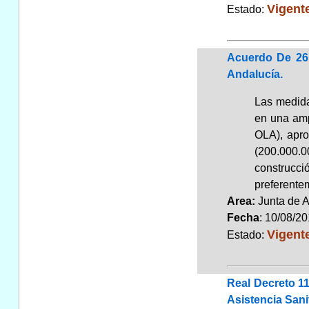
Vigent
Estado:
Acuerdo De 26
Andalucía.
Las medida
en una amp
OLA), apro
(200.000.0
construcci
preferente
Area:
Junta de 
Fecha
: 10/08/2
Vigent
Estado:
Real Decreto 1
Asistencia San