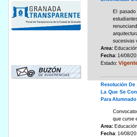
El pasado
estudiante
renunciand
arquitectu
sucesivas 
Area:
Educaci
Fecha
: 14/08/2
Vigent
Estado:
Resolución De 
La Que Se Conv
Para Alumnado 
Convocator
que curse e
Area:
Educaci
Fecha
: 14/08/2