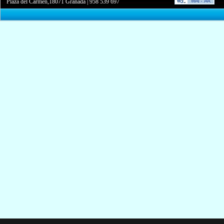
Plaza del Carmen,18071 Granada
|
958 539 697