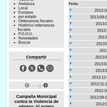
Andaluza
Fecha
Local
2013:1
Europea
por estado
2013:09-(
Ordenanzas fiscales
2013:0
Histórico ordenanzas
fiscales
2013:
P.G.O.U.
2013
Novedades
Buscar
2013:
2013
Compartir
2013:0
2013:0
2013:0
2012:12-
2012:11-
2012:1
Campaña Municipal
2012:09-(
contra la Violencia de
2012:0
género: Sí quiero