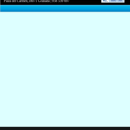
Plaza del Carmen,18071 Granada
|
958 539 697