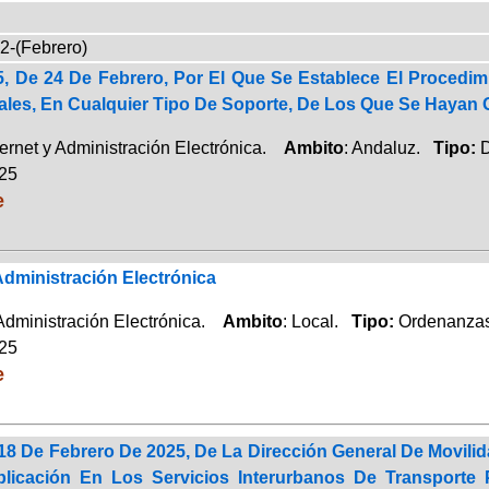
2-(Febrero)
5, De 24 De Febrero, Por El Que Se Establece El Procedi
nales, En Cualquier Tipo De Soporte, De Los Que Se Hayan 
ternet y Administración Electrónica.
Ambito
: Andaluz.
Tipo:
D
025
e
dministración Electrónica
 Administración Electrónica.
Ambito
: Local.
Tipo:
Ordenanzas
025
e
8 De Febrero De 2025, De La Dirección General De Movilid
icación En Los Servicios Interurbanos De Transporte P