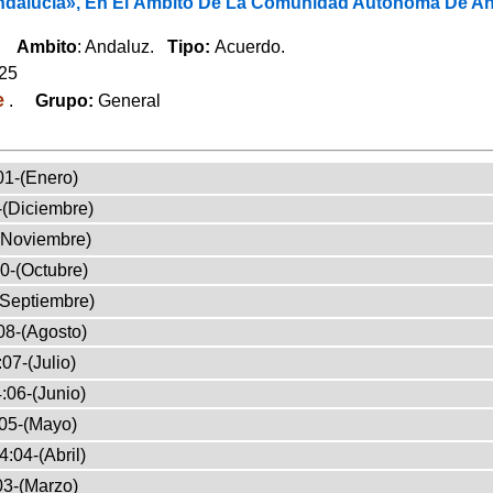
dalucía», En El Ámbito De La Comunidad Autónoma De An
o.
Ambito
: Andaluz.
Tipo:
Acuerdo.
025
e
.
Grupo:
General
01-(Enero)
-(Diciembre)
(Noviembre)
0-(Octubre)
(Septiembre)
08-(Agosto)
07-(Julio)
:06-(Junio)
05-(Mayo)
4:04-(Abril)
03-(Marzo)