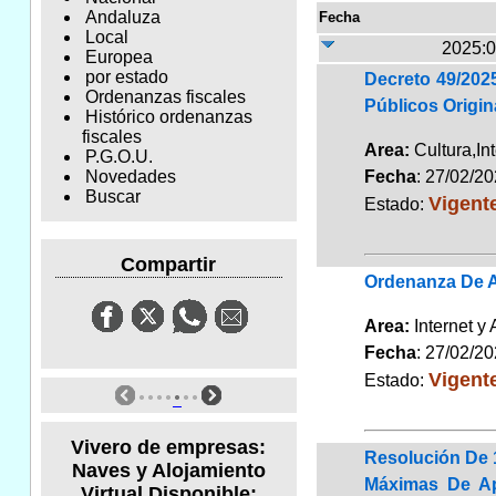
Andaluza
Fecha
Local
2025:0
Europea
por estado
Decreto 49/202
Ordenanzas fiscales
Públicos Origi
Histórico ordenanzas
fiscales
Area:
Cultura,In
P.G.O.U.
Fecha
: 27/02/2
Novedades
Buscar
Vigent
Estado:
Compartir
Ordenanza De A
Area:
Internet y
Fecha
: 27/02/2
Vigent
Estado:
Vivero de empresas:
Resolución De 1
Naves y Alojamiento
Máximas De Apl
Virtual Disponible: