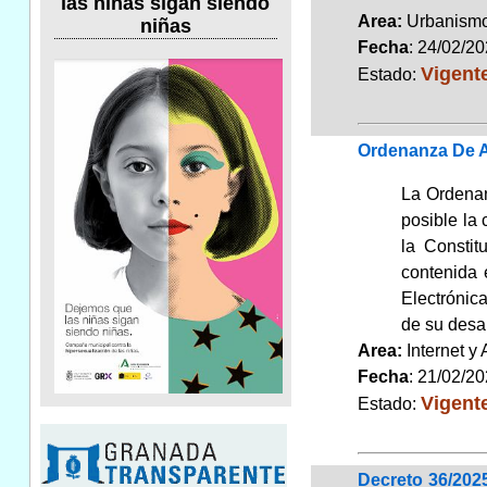
las niñas sigan siendo
Area:
Urbanismo
niñas
Fecha
: 24/02/2
Vigent
Estado:
Ordenanza De A
La Ordenan
posible la 
la Constit
contenida 
Electrónica
de su desar
Area:
Internet y
Fecha
: 21/02/2
Vigent
Estado:
Decreto 36/202