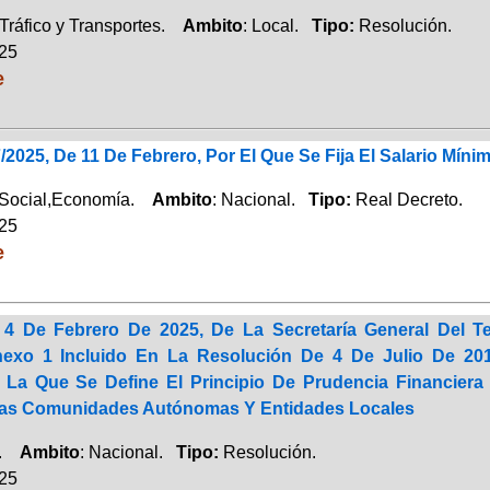
Tráfico y Transportes.
Ambito
: Local.
Tipo:
Resolución.
025
e
/2025, De 11 De Febrero, Por El Que Se Fija El Salario Míni
 Social,Economía.
Ambito
: Nacional.
Tipo:
Real Decreto.
025
e
4 De Febrero De 2025, De La Secretaría General Del Te
nexo 1 Incluido En La Resolución De 4 De Julio De 2017
r La Que Se Define El Principio De Prudencia Financier
Las Comunidades Autónomas Y Entidades Locales
a.
Ambito
: Nacional.
Tipo:
Resolución.
025