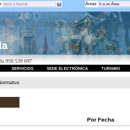
r
Áreas
a 958 539 697
SERVICIOS
SEDE ELECTRÓNICA
TURISMO
Normativa
Por Fecha