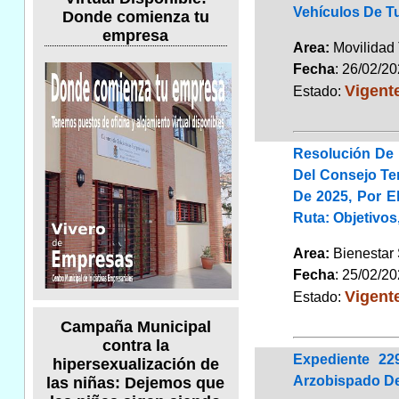
Vehículos De T
Donde comienza tu
empresa
Area:
Movilidad 
Fecha
: 26/02/2
Vigent
Estado:
Resolución De 
Del Consejo Te
De 2025, Por E
Ruta: Objetivo
Area:
Bienestar
Fecha
: 25/02/2
Vigent
Estado:
Campaña Municipal
contra la
Expediente 22
hipersexualización de
Arzobispado De
las niñas: Dejemos que