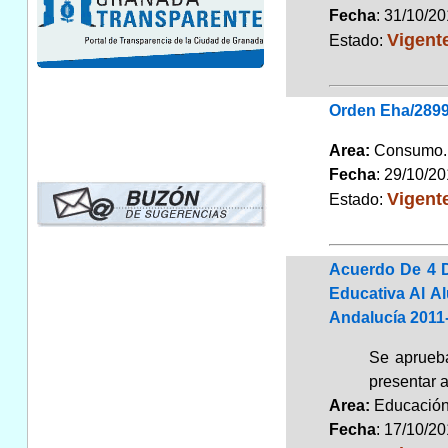
Fecha
: 31/10/2
Vigent
Estado:
Orden Eha/2899/
Area:
Consum
Fecha
: 29/10/2
Vigent
Estado:
Acuerdo De 4 D
Educativa Al A
Andalucía 2011
Se aprueba
presentar 
Area:
Educaci
Fecha
: 17/10/2