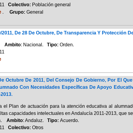
011
Colectivo:
Población general
e
.
Grupo:
General
2011, De 28 De Octubre, De Transparencia Y Protección De
o.
Ambito
: Nacional.
Tipo:
Orden.
011
e
e Octubre De 2011, Del Consejo De Gobierno, Por El Que
lumnado Con Necesidades Específicas De Apoyo Educativo
-2013.
 el Plan de actuación para la atención educa­tiva al alumna
altas capacidades intelectuales en Andalucía 2011-2013, que
ón.
Ambito
: Andaluz.
Tipo:
Acuerdo.
011
Colectivo:
Otros