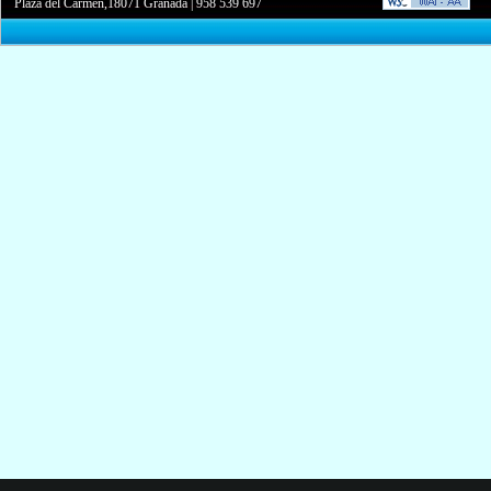
Plaza del Carmen,18071 Granada
|
958 539 697