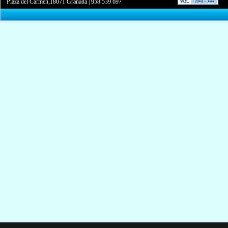
Plaza del Carmen,18071 Granada
|
958 539 697