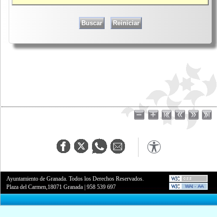
Ayuntamiento de Granada. Todos los Derechos Reservados.
Plaza del Carmen,18071 Granada
|
958 539 697