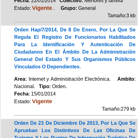
Fecha
: 22/01/2014
Colectivo:
Menores y familia
Vigente
Estado:
.
Grupo:
General
Tamaño:3 kb
Orden Hap/7/2014, De 8 De Enero, Por La Que Se
Regula El Registro De Funcionarios Habilitados
Para La Identificación Y Autenticación De
Ciudadanos En El Ámbito De La Administración
General Del Estado Y Sus Organismos Públicos
Vinculados O Dependientes.
Area:
Internet y Administración Electrónica.
Ambito
:
Nacional.
Tipo:
Orden.
Fecha
: 15/01/2014
Vigente
Estado:
Tamaño:279 kb
Orden De 23 De Diciembre De 2013, Por La Que Se
Aprueban Los Distintivos De Las Oficinas De
Turismo Y Los Puntos De Información Turística De