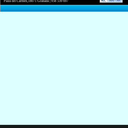
Plaza del Carmen,18071 Granada
|
958 539 697