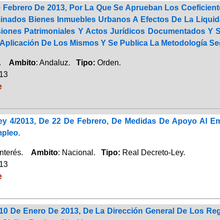
Febrero De 2013, Por La Que Se Aprueban Los Coeficientes 
inados Bienes Inmuebles Urbanos A Efectos De La Liqui
iones Patrimoniales Y Actos Jurídicos Documentados Y 
 Aplicación De Los Mismos Y Se Publica La Metodología Se
a.
Ambito
: Andaluz.
Tipo:
Orden.
013
e
ey 4/2013, De 22 De Febrero, De Medidas De Apoyo Al E
pleo.
Interés.
Ambito
: Nacional.
Tipo:
Real Decreto-Ley.
013
e
 10 De Enero De 2013, De La Dirección General De Los Reg