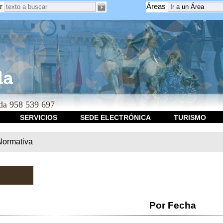
r
Áreas
a 958 539 697
SERVICIOS
SEDE ELECTRÓNICA
TURISMO
Normativa
Por Fecha