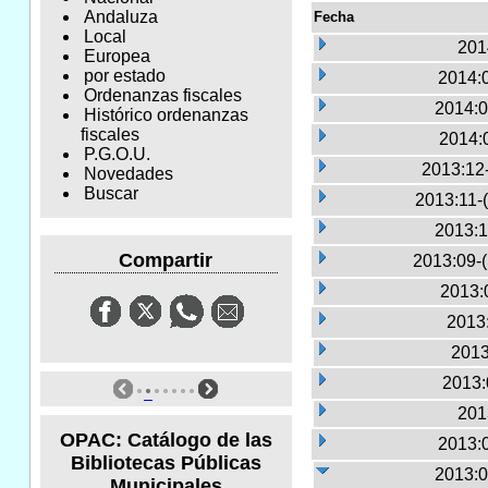
Andaluza
Fecha
Local
201
Europea
por estado
2014:
Ordenanzas fiscales
2014:0
Histórico ordenanzas
fiscales
2014:
P.G.O.U.
2013:12
Novedades
Buscar
2013:11-
2013:1
Compartir
2013:09-
2013:
2013:
2013
2013:
201
OPAC: Catálogo de las
2013:
Bibliotecas Públicas
2013:0
Municipales