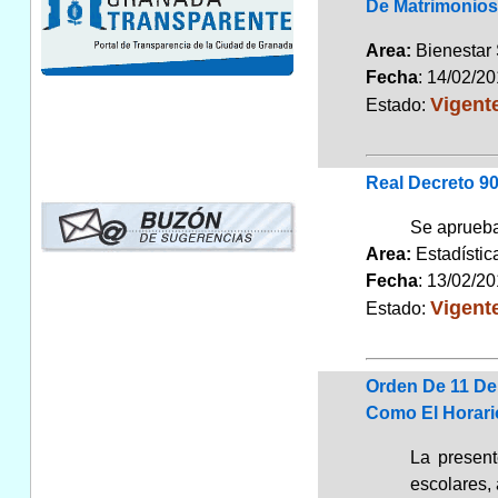
De Matrimonios 
Area:
Bienestar
Fecha
: 14/02/2
Vigent
Estado:
Real Decreto 90
Se aprueba
Area:
Estadísti
Fecha
: 13/02/2
Vigent
Estado:
Orden De 11 De
Como El Horari
La present
escolares,