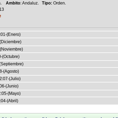
ón.
Ambito
: Andaluz.
Tipo:
Orden.
013
e
:01-(Enero)
(Diciembre)
-(Noviembre)
-(Octubre)
(Septiembre)
8-(Agosto)
:07-(Julio)
06-(Junio)
:05-(Mayo)
04-(Abril)