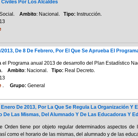
Civiles Por Los Alcaldes
 Social.
Ambito
: Nacional.
Tipo:
Instrucción.
013
e
/2013, De 8 De Febrero, Por El Que Se Aprueba El Programa
 el Programa anual 2013 de desarrollo del Plan Estadístico Nac
ca.
Ambito
: Nacional.
Tipo:
Real Decreto.
013
e
.
Grupo:
General
 Enero De 2013, Por La Que Se Regula La Organización Y E
o De Las Mismas, Del Alumnado Y De Las Educadoras Y Ed
e Orden tiene por objeto regular determinados aspectos de l
 así como el horario de las mismas, del alumnado y de las educ