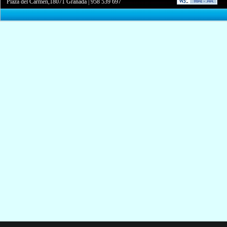
Plaza del Carmen,18071 Granada
|
958 539 697