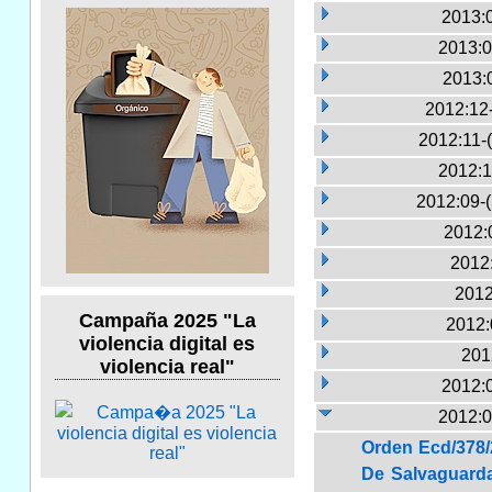
2013:
2013:0
2013:
2012:12
2012:11-
2012:1
2012:09-
2012:
2012:
2012
Campaña 2025 "La
2012:
violencia digital es
201
violencia real"
2012:
2012:0
Orden Ecd/378/
De Salvaguard