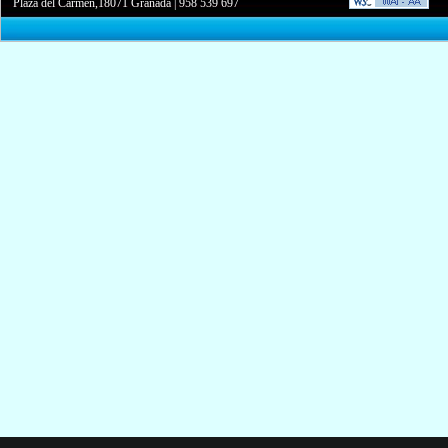
Plaza del Carmen,18071 Granada
|
958 539 697