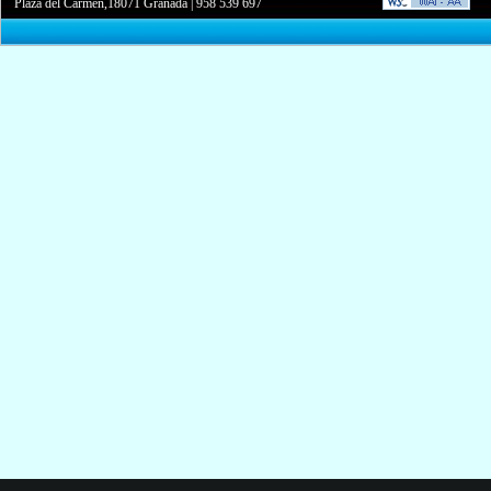
Plaza del Carmen,18071 Granada
|
958 539 697