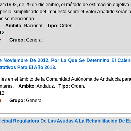
24/1992, de 29 de diciembre, el método de estimación objetiva 
ecial simplificado del Impuesto sobre el Valor Añadido serán a
ón se mencionan
a.
Ambito
: Nacional.
Tipo:
Orden.
012
e
.
Grupo:
General
 Noviembre De 2012, Por La Que Se Determina El Calen
rativos Para El Año 2013.
iles en el ámbito de la Comunidad Autónoma de Andalucía para
Interés.
Ambito
: Andaluz.
Tipo:
Orden.
012
e
.
Grupo:
General
cipal Reguladora De Las Ayudas A La Rehabilitación De Edi