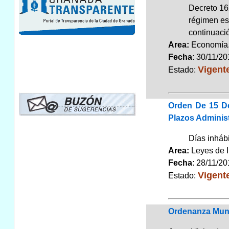
Decreto 16
régimen esp
continuaci
Area:
Economí
Fecha
: 30/11/2
Vigent
Estado:
Orden De 15 De
Plazos Administ
Días inháb
Area:
Leyes de 
Fecha
: 28/11/2
Vigent
Estado:
Ordenanza Muni