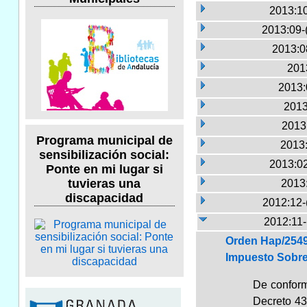
2013:10
2013:09-
2013:0
2013
2013:
2013
2013:
Programa municipal de
2013:
sensibilización social:
2013:02
Ponte en mi lugar si
tuvieras una
2013
discapacidad
2012:12-
2012:11
Orden Hap/2549
Impuesto Sobre
De conform
Decreto 43