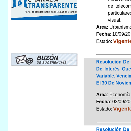
de telecom
particular
visual.
Area:
Urbanismo
Fecha
: 10/09/2
Vigent
Estado:
Resolución De 1
De Interés Qu
Variable, Venci
El 30 De Noviem
Area:
Economí
Fecha
: 02/09/2
Vigent
Estado:
Resolución De 1