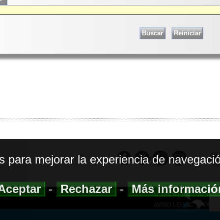
os para mejorar la experiencia de navegació
Aceptar
-
Rechazar
-
Más informaci
MAPA WEB
|
ACCESI
AVISO LEGAL
|
POLIT