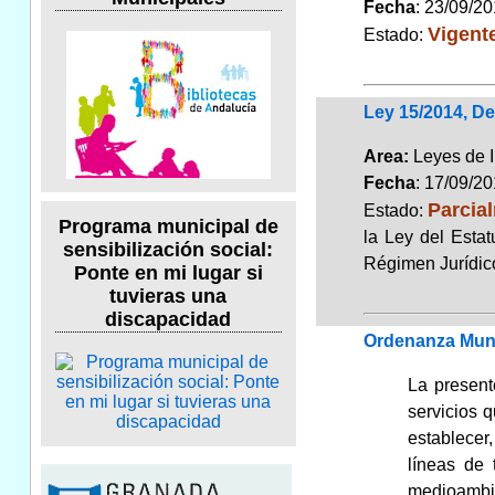
Fecha
: 23/09/2
Vigent
Estado:
Ley 15/2014, De
Area:
Leyes de 
Fecha
: 17/09/2
Parcia
Estado:
Programa municipal de
la Ley del Esta
sensibilización social:
Régimen Jurídic
Ponte en mi lugar si
tuvieras una
discapacidad
Ordenanza Muni
La present
servicios q
establecer
líneas de 
medioambie