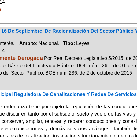
014
e
 16 De Septiembre, De Racionalización Del Sector Público
Interés.
Ambito
: Nacional.
Tipo:
Leyes.
014
lmente Derogada
Por Real Decreto Legislativo 5/2015, de 30
tuto Básico del Empleado Público. BOE núm. 261, de 31 de o
o del Sector Público. BOE núm. 236, de 2 de octubre de 2015
cipal Reguladora De Canalizaciones Y Redes De Servicios
e ordenanza tiene por objeto la regulación de las condiciones
ue discurren tanto por el subsuelo, suelo y vuelo de las vías 
, conservar, ampliar, renovar y reparar conducciones y conexi
telecomunicaciones y demás servicios análogos. También tie
ntales de localización, instalación y funcionamiento, dentro 