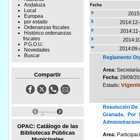
Andaluza
Fecha
Local
2015
Europea
por estado
2014:12-
Ordenanzas fiscales
2014:11
Histórico ordenanzas
fiscales
2014:10
P.G.O.U.
2014:09-
Novedades
Buscar
Reglamento Org
Area:
Secretarí
Compartir
Fecha
: 29/09/2
Vigent
Estado:
Resolución De 
Granada, Por 
Administracion
OPAC: Catálogo de las
Bibliotecas Públicas
Area:
Participa
Municipales