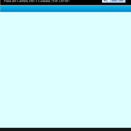
Plaza del Carmen,18071 Granada
|
958 539 697