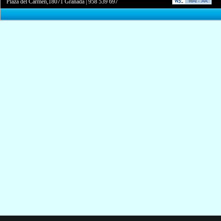
Plaza del Carmen,18071 Granada
|
958 539 697