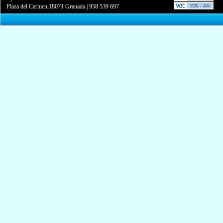
Plaza del Carmen,18071 Granada
|
958 539 697