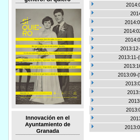
2014:
2014
2014:0
2014:0
2014:0
2013:12-
2013:11-
2013:1
2013:09-(
2013:0
2013:
2013
2013:
Innovación en el
2013
Ayuntamiento de
2013:0
Granada