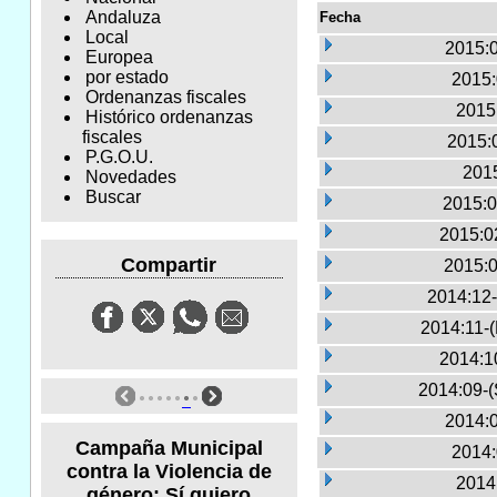
Andaluza
Fecha
Local
2015:0
Europea
por estado
2015:
Ordenanzas fiscales
2015
Histórico ordenanzas
fiscales
2015:
P.G.O.U.
2015
Novedades
Buscar
2015:0
2015:0
Compartir
2015:0
2014:12-
2014:11-
2014:1
2014:09-(
2014:0
Campaña Municipal
2014:
contra la Violencia de
2014
género: Sí quiero