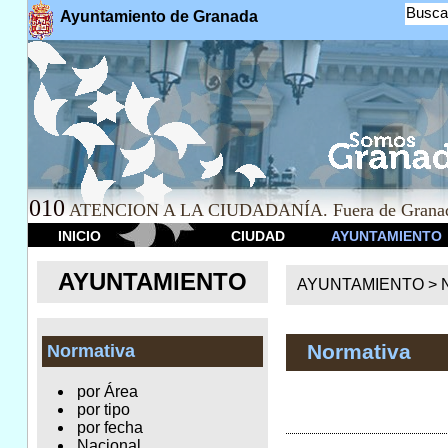
Busca
Ayuntamiento de Granada
010
ATENCION A LA CIUDADANÍA. Fuera de Granad
INICIO
CIUDAD
AYUNTAMIENTO
AYUNTAMIENTO
AYUNTAMIENTO >
Normativa
Normativa
por Área
por tipo
por fecha
Nacional