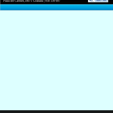
Plaza del Carmen,18071 Granada
|
958 539 697